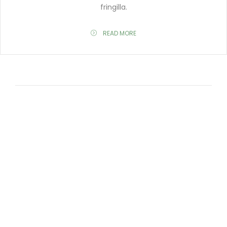
fringilla.
READ MORE
1
2